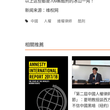
以上这些都是709案酷刑的冰山一角！
新闻来源：维权网
中國
人權
維權律師
酷刑
相關推薦
「第二屆中國人權律
節」：夏明教授談西
不信中國黑暗（紐約