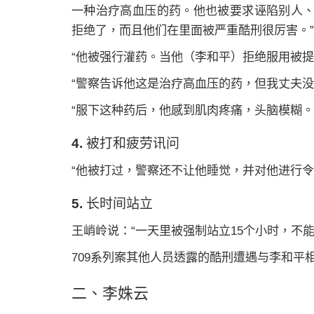
一种治疗高血压的药。他也被要求诬陷别人
拒绝了，而且他们在里面被严重酷刑很厉害。”
“他被强行灌药。当他（李和平）拒绝服用被
“警察告诉他这是治疗高血压的药，但我丈夫没
“服下这种药后，他感到肌肉疼痛，头脑模糊。
4. 被打和疲劳讯问
“他被打过，警察还不让他睡觉，并对他进行令
5. 长时间站立
王峭岭说：“一天里被强制站立15个小时，不能
709系列案其他人员透露的酷刑遭遇与李和平
二、李姝云