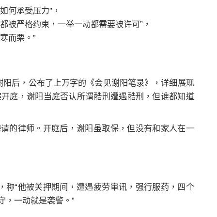
如何承受压力”，
都被严格约束，一举一动都需要被许可”，
寒而栗。”
见谢阳后，公布了上万字的《会见谢阳笔录》，详细展现
阳案开庭，谢阳当庭否认所谓酷刑遭遇酷刑，但谁都知道
聘请的律师。开庭后，谢阳虽取保，但没有和家人在一
消息，称“他被关押期间，遭遇疲劳审讯，强行服药，四个
守，一动就是袭警。”