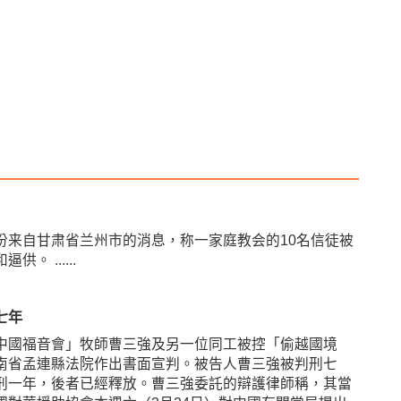
份来自甘肃省兰州市的消息，称一家庭教会的10名信徒被
和逼供。
......
七年
中國福音會」牧師曹三強及另一位同工被控「偷越國境
南省孟連縣法院作出書面宣判。被告人曹三強被判刑七
刑一年，後者已經釋放。曹三強委託的辯護律師稱，其當