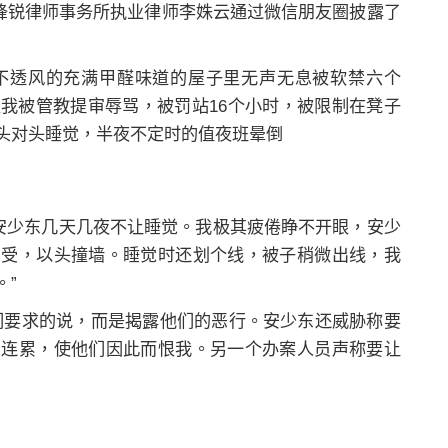
北京锋锐律师事务所执业律师李姝云通过微信朋友圈披露了
不透风的充满甲醛味道的屋子里无声无息被软禁六个
我被管教提审辱骂，被罚站16个小时，被限制在凳子
头对头睡觉，半夜不定时的值夜班晕倒
察安少东几天几夜不让睡觉。我极其疲倦睁不开眼，安少
忍受，以头撞墙。睡觉时还划个线，被子稍微出线，我
。”
们要求的说，而是揭露他们的恶行。安少东还威胁称要
受连累，使他们因此而恨我。另一个办案人员声称要让