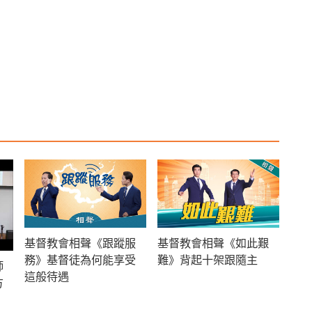
基督教會相聲《跟蹤服
基督教會相聲《如此艱
務》基督徒為何能享受
難》背起十架跟隨主
師
這般待遇
方
）