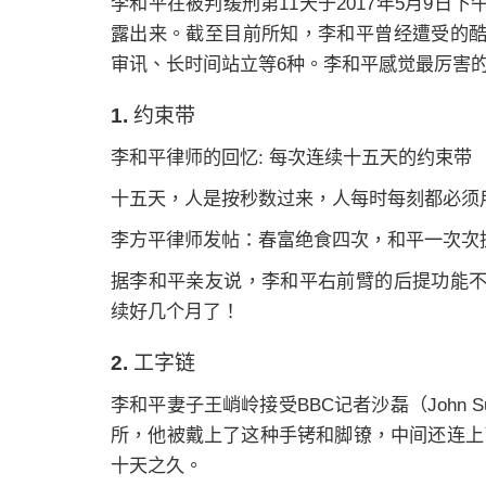
李和平在被判缓刑第11天于2017年5月9
露出来。截至目前所知，李和平曾经遭受的
审讯、长时间站立等6种。李和平感觉最厉害
1. 约束带
李和平律师的回忆: 每次连续十五天的约束带
十五天，人是按秒数过来，人每时每刻都必须
李方平律师发帖：春富绝食四次，和平一次次
据李和平亲友说，李和平右前臂的后提功能
续好几个月了！
2. 工字链
李和平妻子王峭岭接受BBC记者沙磊（John Su
所，他被戴上了这种手铐和脚镣，中间还连上了
十天之久。