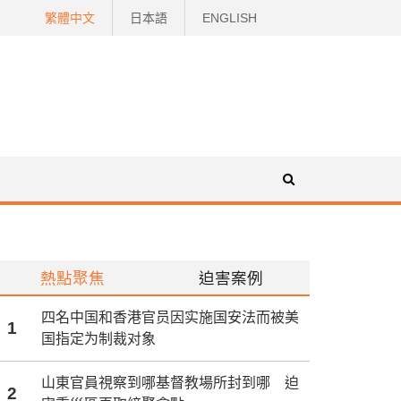
繁體中文
日本語
ENGLISH
熱點聚焦
迫害案例
四名中国和香港官员因实施国安法而被美
1
国指定为制裁对象
山東官員視察到哪基督教場所封到哪 迫
2