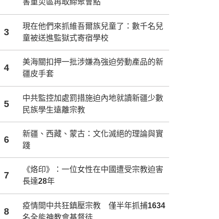
害重災區再取締聚會點
現在他們來抓維吾爾族兒童了：數千名兒
3
童被送進監獄式寄宿學校
美海關扣押一批涉嫌為強迫勞動產品的新
4
疆皮手套
中共監控加處罰措施迫內地就讀新疆少數
5
民族學生遠離宗教
新疆、西藏、蒙古：文化滅絕的理論與實
6
踐
《烙印》：一位女性在中國遭受宗教迫害
7
長達28年
疫情間中共狂鎮壓宗教 僅半年抓捕1634
8
名全能神教會基督徒