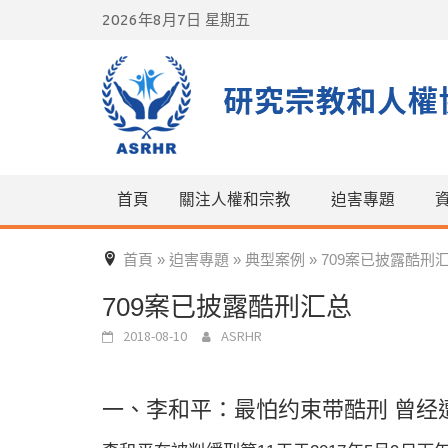
Skip
2026年8月7日 星期五
to
content
首頁
關注人權和宗教
迫害專題
首頁
迫害專題
典型案例
709案已披露酷刑
»
»
»
709案已披露酷刑汇总
2018-08-10
ASRHR
一、李和平：最怕约束带酷刑 曾经