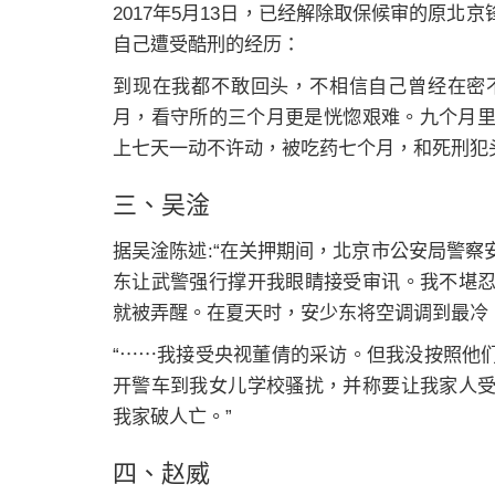
2017年5月13日，已经解除取保候审的原
自己遭受酷刑的经历：
到现在我都不敢回头，不相信自己曾经在密
月，看守所的三个月更是恍惚艰难。九个月里
上七天一动不许动，被吃药七个月，和死刑犯
三、吴淦
据吴淦陈述:“在关押期间，北京市公安局警
东让武警强行撑开我眼睛接受审讯。我不堪
就被弄醒。在夏天时，安少东将空调调到最冷
“⋯⋯我接受央视董倩的采访。但我没按照他
开警车到我女儿学校骚扰，并称要让我家人
我家破人亡。”
四、赵威