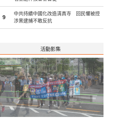
中共持續中國化改造清真寺 回民懼被控
9
涉黑逮捕不敢反抗
活動影集