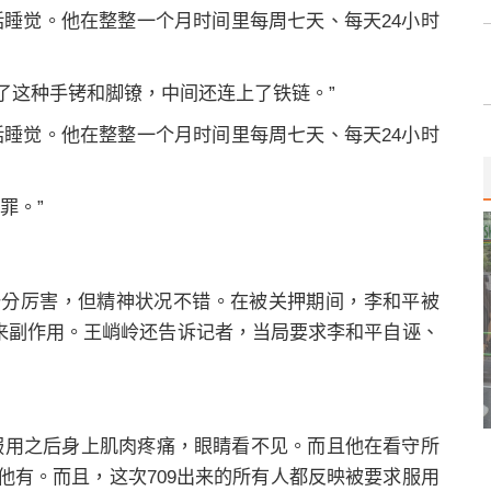
括睡觉。他在整整一个月时间里每周七天、每天24小时
上了这种手铐和脚镣，中间还连上了铁链。”
括睡觉。他在整整一个月时间里每周七天、每天24小时
罪。”
十分厉害，但精神状况不错。在被关押期间，李和平被
带来副作用。王峭岭还告诉记者，当局要求李和平自诬、
服用之后身上肌肉疼痛，眼睛看不见。而且他在看守所
他有。而且，这次709出来的所有人都反映被要求服用