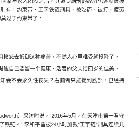
日下午回家与家人团聚之后，其遭受酷刑的经历也逐渐被披
酷刑有：约束带、工字铁链刑具、被吃药、被打、疲劳
的莫过于约束带了。
用愤怒去抵御这种痛苦，不然人心里难受就投降了。
提醒自己要留一个健康、活着的父亲给四岁的佳美。
不知会不会永久性丧失？右前臂只能提到腰部，已经持
dworth）采访时说，“2016年5月，在天津市第一看守
铁链。” 李和平曾被24小时加戴“工字链”刑具连续几