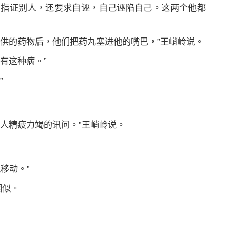
、指证别人，还要求自诬，自己诬陷自己。这两个他都
提供的药物后，他们把药丸塞进他的嘴巴，”王峭岭说。
有这种病。”
”
人精疲力竭的讯问。”王峭岭说。
移动。”
相似。