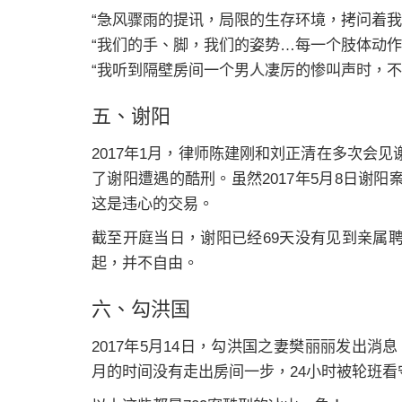
“急风骤雨的提讯，局限的生存环境，拷问着我
“我们的手、脚，我们的姿势…每一个肢体动作
“我听到隔壁房间一个男人凄厉的惨叫声时，不
五、谢阳
2017年1月，律师陈建刚和刘正清在多次会
了谢阳遭遇的酷刑。虽然2017年5月8日谢
这是违心的交易。
截至开庭当日，谢阳已经69天没有见到亲属
起，并不自由。
六、勾洪国
2017年5月14日，勾洪国之妻樊丽丽发出
月的时间没有走出房间一步，24小时被轮班看