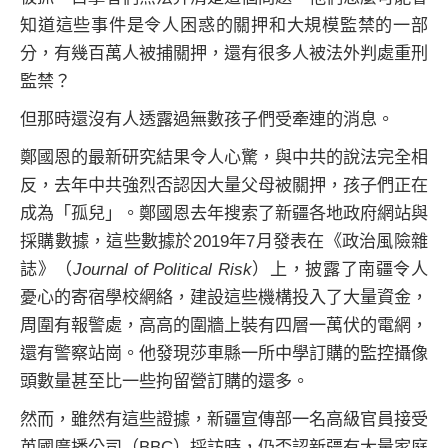
知道這些事件是令人困惑的關押和大規模監禁的一部
分，有幾百萬人被捕關押，還有很多人被法外判處重刑
監禁？
但那時還沒有人透露過無數孩子們受牽連的消息。
鄭國恩的最新研究結果令人心驚，與中共的說法完全相
反，去年中共強烈否認因大量父母被關押，孩子們正在
成為「孤兒」。鄭國恩去年搜索了新疆各地政府網站與
採購數據，這些數據於2019年7月發表在《政治風險雜
誌》（
Journal of Political Risk
）上，披露了南疆令人
憂心的寄宿學校網絡，建設這些機構投入了大量資金，
周圍有報警處，高高的圍牆上裝有四層一萬伏的電網，
還有警察站崗。他發現莎車縣一所中學訂購的監控攝像
頭數量甚至比一些拘留營訂購的還多。
然而，雖然有這些證據，新疆宣傳部一名高級官員接受
英國廣播公司（BBC）採訪時，仍否認新疆有大量家庭