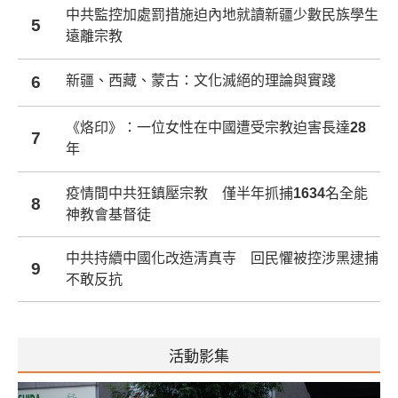
中共監控加處罰措施迫內地就讀新疆少數民族學生
5
遠離宗教
6
新疆、西藏、蒙古：文化滅絕的理論與實踐
《烙印》：一位女性在中國遭受宗教迫害長達28
7
年
疫情間中共狂鎮壓宗教 僅半年抓捕1634名全能
8
神教會基督徒
中共持續中國化改造清真寺 回民懼被控涉黑逮捕
9
不敢反抗
活動影集