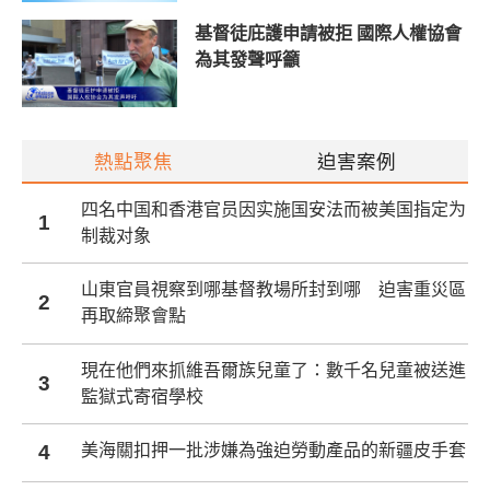
基督徒庇護申請被拒 國際人權協會
為其發聲呼籲
熱點聚焦
迫害案例
四名中国和香港官员因实施国安法而被美国指定为
1
制裁对象
山東官員視察到哪基督教場所封到哪 迫害重災區
2
再取締聚會點
現在他們來抓維吾爾族兒童了：數千名兒童被送進
3
監獄式寄宿學校
4
美海關扣押一批涉嫌為強迫勞動產品的新疆皮手套