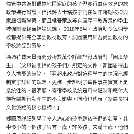
儘管中共為對偏遠地區家庭的孩子們實行寄宿教育的總
政策進行辯護，但批評人士稱孩子們在幼年時期被迫與
家庭切斷聯繫，而且維吾爾族等有濃厚宗教背景的學生
被強制灌輸無神論思想。 2018年6月，政府勒令每個學
校都提供完全漢語教材教育，試圖使用維吾爾語教材的
學校將受到嚴懲。
通過花費大量時間分析數萬份詳細記錄政府對「困境學
生」（父母被關押的孩子們）規定的文件，鄭國恩得出
令人擔憂的結論，「看起來政府對這種學生的情況已經
制定了詳細的規定，更進一步證明了這件事在實質上是
系統性的。很明顯，寄宿學校系統是用來遏制和應付大
規模關押行動產生的不良影響，同時也代表了新疆長期
文化滅絕的核心機構。」
鄭國恩詳細列舉了令人痛心的莎車縣孩子們的名單，其
中最小的一個孩子只有一歲，許多孩子未滿十歲，他們