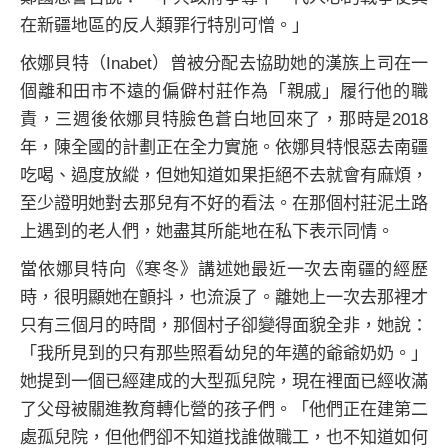
在新疆地區的反人類罪行特別可憎。」
依娜貝特（Inabet）曾被分配去協助她的漢族上司在一
個離和田市不遠的偏僻村莊作為「親戚」履行他的職
責，三週後依娜貝特臉色蒼白地回來了，那時是2018
年，陳全國的計劃正在全力實施。依娜貝特恨惡去南疆
吃喝、過度放縱，但她知道如果拒絕不去就會有麻煩，
至少證明她對去那兒有不好的看法。在那個村莊泥土路
上遇到的老人們，她盡其所能地在私下表示同情。
當依娜貝特向《寒冬》講述她最近一次去南疆的經歷
時，很明顯她在顫抖，也流淚了。離她上一次去那裡才
只有三個月的時間，那個村子卻變得面貌全非，她說：
「我所見到的只有那些照看幼兒的年邁的爺爺奶奶。」
她提到一個已經建成的大型孤兒院，現在裡面已經收滿
了父母被關進教育轉化營的孩子們。「他們正在建第二
處孤兒院，但他們卻不知道找誰做職工，也不知道如何