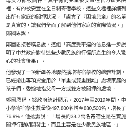
母雙方都被關押，其中有的兒童被安置在官方孤兒院
裡，有的被安置在全日制寄宿學校，這些文檔裡詳細列
出所有家庭的關押狀況。「證實了『困境兒童』的名單
是真實的，讓我們全面了解到他們家庭的實際情況。」
鄭國恩說。
鄭國恩接著嘆息說，這組「高度受牽連的信息進一步說
明了中共政府對待這些少數民族的行徑所產生的令人驚
心的社會後果」。
他發現了一項新疆各地驟然擴增寄宿學校的總體計劃，
已經撥出專項資金用於「單重或雙重困難」處境家庭的
孩子們，委婉地指父母一方或雙方被關押的處境。
鄭國恩稱，據政府統計顯示，2017年至2019年間，中
小學寄宿學生數量從497,800名增至880,500名，增長了
76.9%。他透露說，「增長的38.2萬名寄宿生是在實施
關押行動期間發生，而且主要是在少數民族地區。」