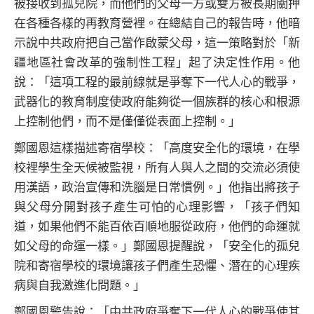
被接收到孤兒院，而他們的父母一方或雙方被長期關押
在各種各樣的再教育營裡。在總結自己的報告時，他暗
示說中共政府把自己當作啟蒙父母，這一策略對於「新
疆地區社會改革的強制性工程」起了決定性作用。他
說：「這項工程的最前線就是爭奪下一代人心的戰爭，
武器化的教育制度使政府能夠從一個族群的核心和根源
上控制他們，而不是僅僅從表面上控制。」
鄭國恩這樣描述寄宿學校：「高度安全化的環境，在學
校裡學生全天候被監視，所有人與人之間的交流必須使
用漢語，政治宣傳和洗腦是日常慣例。」他指出將孩子
與父母分開對孩子產生可怕的心理影響，「孩子們知
道，如果他們不能百依百順地服從政府，他們的命運就
如父母的命運一樣。」鄭國恩提醒說，「安全化的孤兒
院和寄宿學校的環境讓孩子們產生恐懼、潛在的心理疾
病與自我激進化問題。」
鄭國恩警告說：「中共政府爭奪下一代人心的戰爭使其