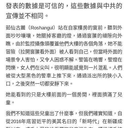
發表的數據是可信的，這些數據與中共的
宣傳並不相同。
茹仙古麗（Roshangul）站在自家樓房的窗前，聽到外
面吵吵嚷嚷，她關掉客廳的燈，通過窗簾的縫隙向外
瞧，由於監控攝像頭覆蓋他們大樓的各個角落，她不能
冒險（拉開窗簾看外面）被人看到自己，但當時外面的
場景令人害怕，又令人困惑不解。警笛在鳴響，警燈在
閃爍，女人們在尖叫，很明顯能感覺到一片混亂。人們
被從大型黑色的警車上推下來，通過派出所的狹小入
口，之後突然一切都安靜下來。
她能看到的只是大樓前面的一個房間，裡面擠滿了兒
童。
我們不知道這些兒童出了什麼事，但我們確實知道，自
從2016年底習近平的美其名曰的「新時代」在新疆成