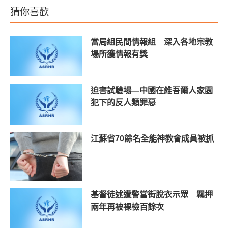
猜你喜歡
當局組民間情報組 深入各地宗教
場所獲情報有獎
迫害試驗場—中國在維吾爾人家園
犯下的反人類罪惡
江蘇省70餘名全能神教會成員被抓
基督徒述遭警當街脫衣示眾 羈押
兩年再被裸檢百餘次