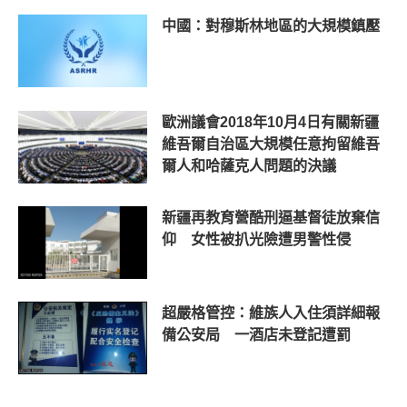
中國：對穆斯林地區的大規模鎮壓
歐洲議會2018年10月4日有關新疆
維吾爾自治區大規模任意拘留維吾
爾人和哈薩克人問題的決議
新疆再教育營酷刑逼基督徒放棄信
仰 女性被扒光險遭男警性侵
超嚴格管控：維族人入住須詳細報
備公安局 一酒店未登記遭罰