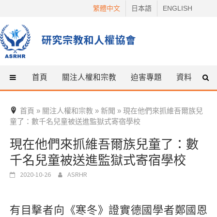
Skip
繁體中文
日本語
ENGLISH
to
content
首頁
關注人權和宗教
迫害專題
資料
什
首頁
關注人權和宗教
新聞
現在他們來抓維吾爾族兒
»
»
»
童了：數千名兒童被送進監獄式寄宿學校
現在他們來抓維吾爾族兒童了：數
千名兒童被送進監獄式寄宿學校
2020-10-26
ASRHR
有目擊者向《寒冬》證實德國學者鄭國恩