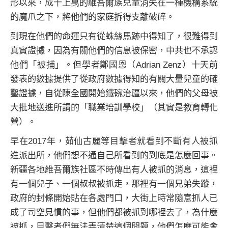
形以來，成千上萬的維吾爾族兒童消失在一種機構系統
的魔爪之下，將他們的家庭拆得支離破碎。
到現在他們的命運只有從蛛絲馬跡中得知了，很難得到
真實證據，因為有關他們的信息被保密，中共也不承認
他們「被捕」。但學者鄭國恩（Adrian Zenz）十天前
發表的數據提供了從政府數據得知的有關大量兒童的確
鑿證據，自從陳全國開始鐵碗治疆以來，他們的父母被
大批地送進所謂的「職業培訓學校」（其實是教育轉化
營）。
早在2017年，茹仙古麗等目擊者就看到不斷有人被抓
進派出所，他們想不通自己所看到的到底是怎麼回事。
新疆各地維吾爾族社區不時傳出有人被抓的消息，這裡
有一個兒子、一個叔叔被抓走，那裡有一個兄弟失蹤，
政府的封條開始貼在各處門口，大街上時常隨意抓人已
成了司空見慣的事，但他們都被抓到哪裡去了，為什麼
被抓，目擊者們無法弄清楚這個問題，他們怎麼可能會