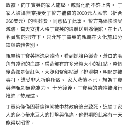
敗露，向丁寶英的家人施壓，威脅他們不許上告。 丁
家人被逼無奈接受了警方補償的2000元人民幣（折合
260美元）的喪葬費，同意私了此事。 警方為儘快毀屍
滅跡，當天安排人將丁寶英的遺體送到殯儀館，在七八
名員警的把守下，只允許丁寶英的親屬在火化前10分
鐘與遺體告別。
親屬給丁寶英擦洗身體時，看到她臉色鐵青，蒼白的嘴
角有殘留的血跡，肩背部有許多米粒大小的紅點，整個
後背都是紫紅色，大腿和臀部粘滿了排泄物，明顯是被
毒打，遭受非人折磨所致。 家人悲憤不已，想為丁寶
英伸冤卻無能為力。 十分鐘後，丁寶英的遺體被強行
推進了焚屍爐。
丁寶英僅僅因著信神就被中共政府迫害致死，這給丁家
人的身心帶來巨大的打擊與傷痛，他們期盼此案有一天
能得以昭雪。