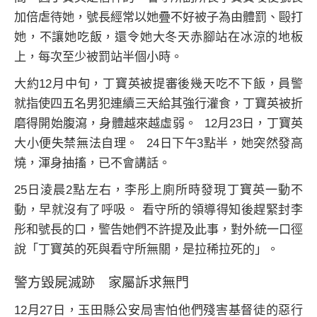
加倍虐待她，號長經常以她疊不好被子為由體罰、毆打
她，不讓她吃飯，還令她大冬天赤腳站在冰涼的地板
上，每次至少被罰站半個小時。
大約12月中旬，丁寶英被提審後幾天吃不下飯，員警
就指使四五名男犯連續三天給其強行灌食，丁寶英被折
磨得開始腹瀉，身體越來越虛弱。 12月23日，丁寶英
大小便失禁無法自理。 24日下午3點半，她突然發高
燒，渾身抽搐，已不會講話。
25日淩晨2點左右，李彤上廁所時發現丁寶英一動不
動，早就沒有了呼吸。 看守所的領導得知後趕緊封李
彤和號長的口，警告她們不許提及此事，對外統一口徑
說「丁寶英的死與看守所無關，是拉稀拉死的」。
警方毀屍滅跡 家屬訴求無門
12月27日，玉田縣公安局害怕他們殘害基督徒的惡行