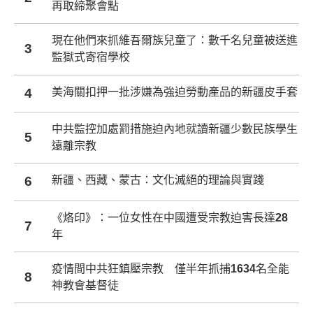
再取締聚會點
現在他們來抓維吾爾族兒童了：數千名兒童被送進
3
監獄式寄宿學校
4
美海關扣押一批涉嫌為強迫勞動產品的新疆皮手套
中共監控加處罰措施迫內地就讀新疆少數民族學生
5
遠離宗教
6
新疆、西藏、蒙古：文化滅絕的理論與實踐
《烙印》：一位女性在中國遭受宗教迫害長達28
7
年
疫情間中共狂鎮壓宗教 僅半年抓捕1634名全能
8
神教會基督徒