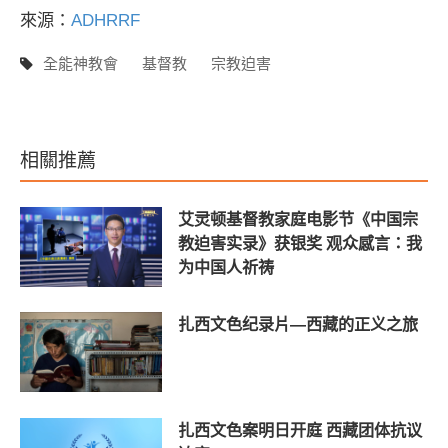
來源：
ADHRRF
全能神教會
基督教
宗教迫害
相關推薦
艾灵顿基督教家庭电影节《中国宗
教迫害实录》获银奖 观众感言：我
为中国人祈祷
扎西文色纪录片—西藏的正义之旅
扎西文色案明日开庭 西藏团体抗议