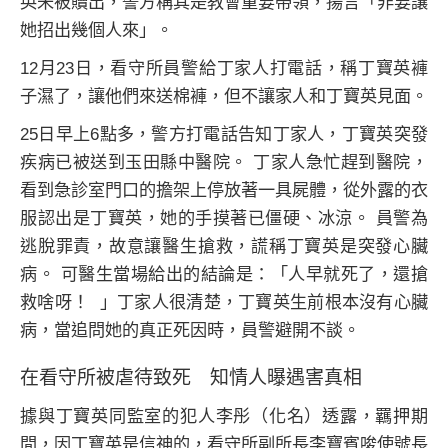
英未被贖出，警方稱其是教會重要帶領，揚言「非要讓
她招出幾個人來」。
12月23日，看守所員警給丁家人打電話，稱丁寶英褲
子濕了，讓他們來送棉褲，但不讓家人和丁寶英見面。
25日早上6點多，警方打電話告知丁家人，丁寶英突發
疾病已被送到玉田縣中醫院。 丁家人急忙趕到醫院，
看到急診室門口的擔架上停放著一具屍體，從外露的衣
服認出是丁寶英，她的手摸著已僵硬、冰涼。 員警為
逃脫罪責，故意讓醫生搶救，謊稱丁寶英是突發心臟
病。 可醫生當場給出的結論是：「人早就死了，還搶
救啥呀！ 」丁家人很清楚，丁寶英生前根本沒有心臟
病，當追問她的真正死因時，員警避開不談。
在看守所被虐待致死 知情人曝遇害真相
據與丁寶英同監室的犯人李彤（化名）透露，羈押期
間，因丁寶英是信神的，看守所副所長李寶賓唆使號長