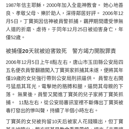
1987年信主耶穌，2000年加入全能神教會。 她心地善
良、孝敬父母、樂於助人，深得鄰居好評。 2006年12
月5日，丁寶英因信神被員警抓捕，羈押期間遭受慘無
人道的折磨、虐待，于同年12月25日被迫害身亡，年
僅52歲。
被捕僅20天就被迫害致死 警方竭力開脫罪責
2006年12月5日上午8點左右，唐山市玉田縣公安局四
五名便衣員警翻牆闖入丁寶英家抓捕其未遂，便將其年
僅19歲的女兒強行帶到公安局刑訊逼供。 員警左右開
弓猛扇其耳光，電擊她的胳膊和腿，逼問其母親的下
落。 無果後，員警又闖進丁寶英的兒子家將丁寶英抓
捕。 11點左右，從公安局審訊室裡不斷傳出丁寶英被
毒打發出的慘叫聲，持續了半個小時左右。
丁寶英的女兒被拘留10天后被家人花錢贖出，但丁寶