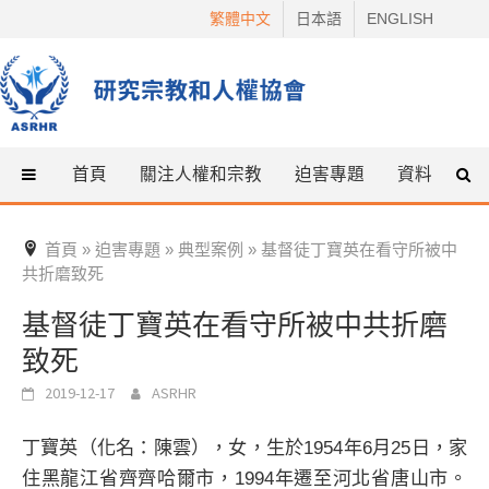
Skip
繁體中文
日本語
ENGLISH
to
content
首頁
關注人權和宗教
迫害專題
資料
什
首頁
迫害專題
典型案例
基督徒丁寶英在看守所被中
»
»
»
共折磨致死
基督徒丁寶英在看守所被中共折磨
致死
2019-12-17
ASRHR
丁寶英（化名：陳雲），女，生於1954年6月25日，家
住黑龍江省齊齊哈爾市，1994年遷至河北省唐山市。