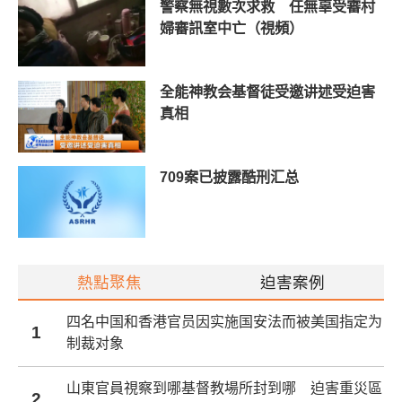
警察無視數次求救 任無辜受審村
婦審訊室中亡（視頻）
全能神教会基督徒受邀讲述受迫害
真相
709案已披露酷刑汇总
熱點聚焦
迫害案例
四名中国和香港官员因实施国安法而被美国指定为
1
制裁对象
山東官員視察到哪基督教場所封到哪 迫害重災區
2