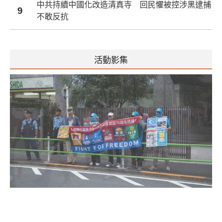
中共持續中國化改造清真寺 回民懼被控涉黑逮捕
9
不敢反抗
活動影集