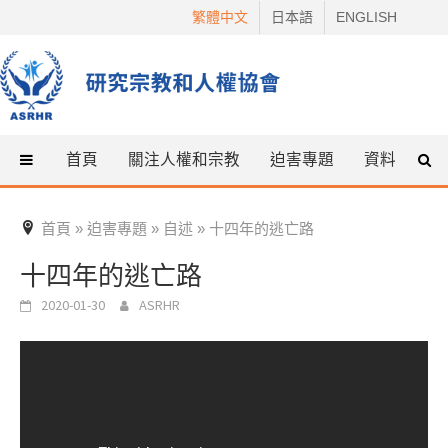
Skip
繁體中文
日本語
ENGLISH
to
content
首頁
關注人權和宗教
迫害專題
資料
什
首頁
迫害專題
自述
十四年的逃亡路
»
»
»
十四年的逃亡路
2020-01-30
ASRHR