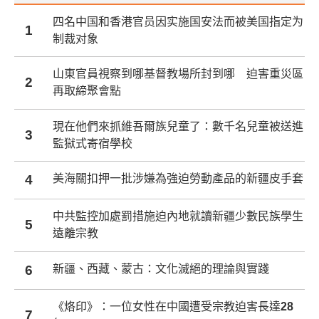
四名中国和香港官员因实施国安法而被美国指定为
1
制裁对象
山東官員視察到哪基督教場所封到哪 迫害重災區
2
再取締聚會點
現在他們來抓維吾爾族兒童了：數千名兒童被送進
3
監獄式寄宿學校
4
美海關扣押一批涉嫌為強迫勞動產品的新疆皮手套
中共監控加處罰措施迫內地就讀新疆少數民族學生
5
遠離宗教
6
新疆、西藏、蒙古：文化滅絕的理論與實踐
《烙印》：一位女性在中國遭受宗教迫害長達28
7