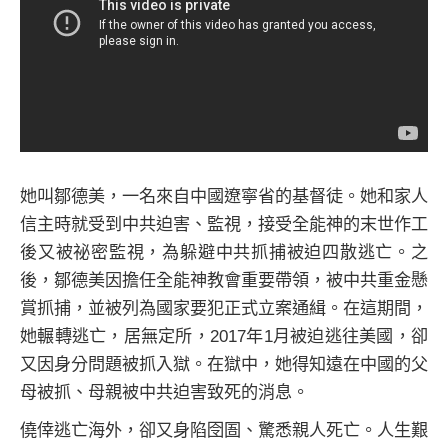
她叫鄒德美，一名來自中國遼寧省的基督徒。她和家人
信主時就受到中共迫害、監視，接受全能神的末世作工
後又被祕密監視，為躲避中共抓捕被迫四散逃亡。之
後，鄒德美因擔任全能神教會重要帶領，被中共重金懸
賞抓捕，並被列為國家要犯正式立案通緝。在這期間，
她輾轉逃亡，居無定所，2017年1月被迫逃往美國，卻
又因身分問題被抓入獄。在獄中，她得知遠在中國的父
母被抓、母親被中共迫害致死的消息。
僥倖逃亡海外，卻又身陷囹圄、驚悉親人死亡。人生艱