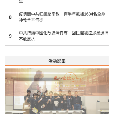
年
疫情間中共狂鎮壓宗教 僅半年抓捕1634名全能
8
神教會基督徒
中共持續中國化改造清真寺 回民懼被控涉黑逮捕
9
不敢反抗
活動影集