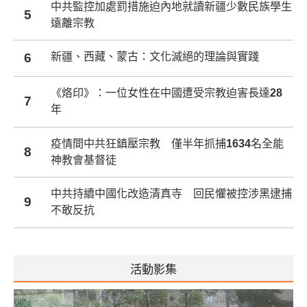
中共監控加處罰措施迫內地就讀新疆少數民族學生
5
遠離宗教
6
新疆、西藏、蒙古：文化滅絕的理論與實踐
《烙印》：一位女性在中國遭受宗教迫害長達28
7
年
疫情間中共狂鎮壓宗教 僅半年抓捕1634名全能
8
神教會基督徒
中共持續中國化改造清真寺 回民懼被控涉黑逮捕
9
不敢反抗
活動影集