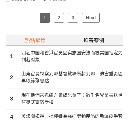
Posts
1
2
3
Next
navigation
熱點聚焦
迫害案例
四名中国和香港官员因实施国安法而被美国指定为
1
制裁对象
山東官員視察到哪基督教場所封到哪 迫害重災區
2
再取締聚會點
現在他們來抓維吾爾族兒童了：數千名兒童被送進
3
監獄式寄宿學校
4
美海關扣押一批涉嫌為強迫勞動產品的新疆皮手套