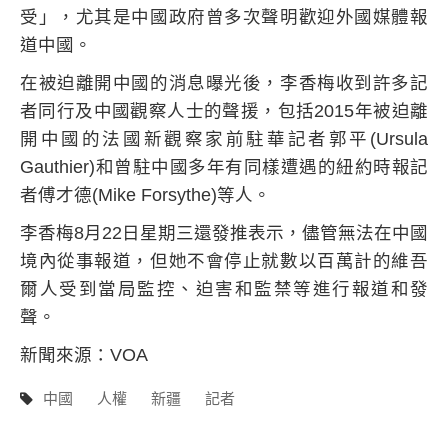
受」，尤其是中國政府曾多次聲明歡迎外國媒體報
道中國。
在被迫離開中國的消息曝光後，李香梅收到許多記
者同行及中國觀察人士的聲援，包括
2015
年被迫離
開中國的法國新觀察家前駐華記者郭平
(Ursula
Gauthier)
和曾駐中國多年有同樣遭遇的紐約時報記
者傅才德
(Mike Forsythe)
等人。
李香梅
8
月
22
日星期三還發推表示，儘管無法在中國
境內從事報道，但她不會停止就數以百萬計的維吾
爾人受到當局監控、迫害和監禁等進行報道和發
聲。
新聞來源：
VOA
中國
人權
新疆
記者