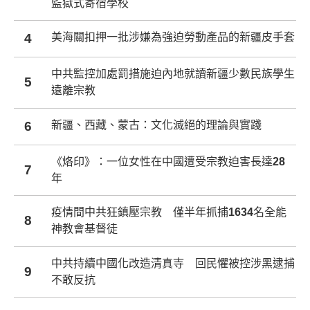
監獄式寄宿學校
4
美海關扣押一批涉嫌為強迫勞動產品的新疆皮手套
中共監控加處罰措施迫內地就讀新疆少數民族學生
5
遠離宗教
6
新疆、西藏、蒙古：文化滅絕的理論與實踐
《烙印》：一位女性在中國遭受宗教迫害長達28
7
年
疫情間中共狂鎮壓宗教 僅半年抓捕1634名全能
8
神教會基督徒
中共持續中國化改造清真寺 回民懼被控涉黑逮捕
9
不敢反抗