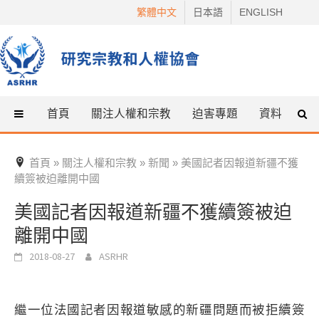
Skip
繁體中文
日本語
ENGLISH
to
content
首頁
關注人權和宗教
迫害專題
資料
什
首頁
關注人權和宗教
新聞
美國記者因報道新疆不獲
»
»
»
續簽被迫離開中國
美國記者因報道新疆不獲續簽被迫
離開中國
2018-08-27
ASRHR
繼一位法國記者因報道敏感的新疆問題而被拒續簽