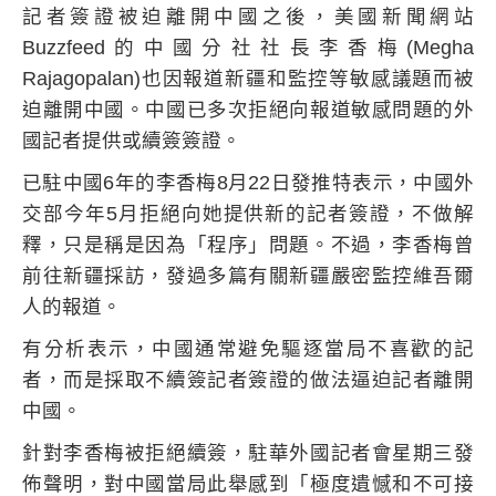
記者簽證被迫離開中國之後，美國新聞網站
Buzzfeed
的中國分社社長李香梅
(Megha
Rajagopalan)
也因報道新疆和監控等敏感議題而被
迫離開中國。中國已多次拒絕向報道敏感問題的外
國記者提供或續簽簽證。
已駐中國
6
年的李香梅
8
月
22
日發推特表示，中國外
交部今年
5
月拒絕向她提供新的記者簽證，不做解
釋，只是稱是因為「程序」問題。不過，李香梅曾
前往新疆採訪，發過多篇有關新疆嚴密監控維吾爾
人的報道。
有分析表示，中國通常避免驅逐當局不喜歡的記
者，而是採取不續簽記者簽證的做法逼迫記者離開
中國。
針對李香梅被拒絕續簽，駐華外國記者會星期三發
佈聲明，對中國當局此舉感到「極度遺憾和不可接