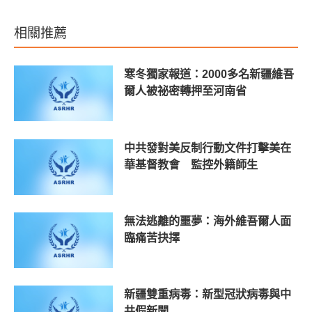
相關推薦
寒冬獨家報道：2000多名新疆維吾
爾人被祕密轉押至河南省
中共發對美反制行動文件打擊美在
華基督教會 監控外籍師生
無法逃離的噩夢：海外維吾爾人面
臨痛苦抉擇
新疆雙重病毒：新型冠狀病毒與中
共假新聞