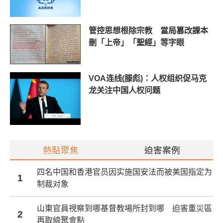
管控思想根除宗教 當局篡改課本
刪「上帝」「聖經」等字眼
VOA连线(滕彪)：人权组织促马克
龙关注中国人权问题
熱點聚焦
迫害案例
四名中国和香港官员因实施国安法而被美国指定为
1
制裁对象
山東官員視察到哪基督教場所封到哪 迫害重災區
2
再取締聚會點