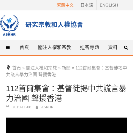
Skip
繁體中文
日本語
ENGLISH
to
content
首頁
關注人權和宗教
迫害專題
資料
什
首頁
關注人權和宗教
新聞
112首爾集會：基督徒揭中
»
»
»
共謊言暴力治國 聲援香港
112首爾集會：基督徒揭中共謊言暴
力治國 聲援香港
2019-11-06
ASRHR