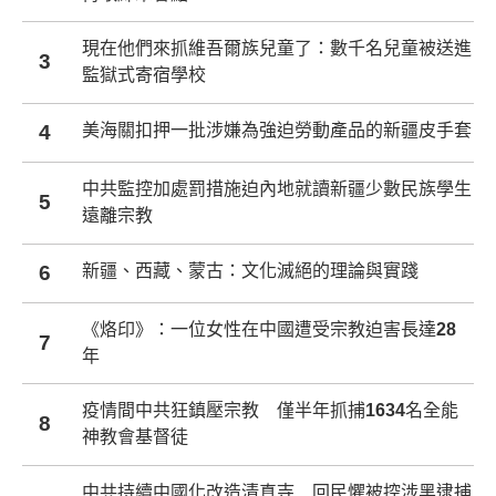
現在他們來抓維吾爾族兒童了：數千名兒童被送進
3
監獄式寄宿學校
4
美海關扣押一批涉嫌為強迫勞動產品的新疆皮手套
中共監控加處罰措施迫內地就讀新疆少數民族學生
5
遠離宗教
6
新疆、西藏、蒙古：文化滅絕的理論與實踐
《烙印》：一位女性在中國遭受宗教迫害長達28
7
年
疫情間中共狂鎮壓宗教 僅半年抓捕1634名全能
8
神教會基督徒
中共持續中國化改造清真寺 回民懼被控涉黑逮捕