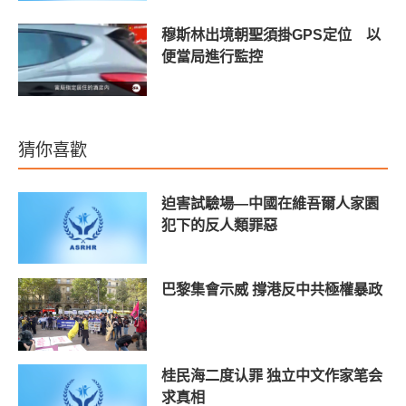
穆斯林出境朝聖須掛GPS定位 以
便當局進行監控
猜你喜歡
迫害試驗場—中國在維吾爾人家園
犯下的反人類罪惡
巴黎集會示威 撐港反中共極權暴政
桂民海二度认罪 独立中文作家笔会
求真相