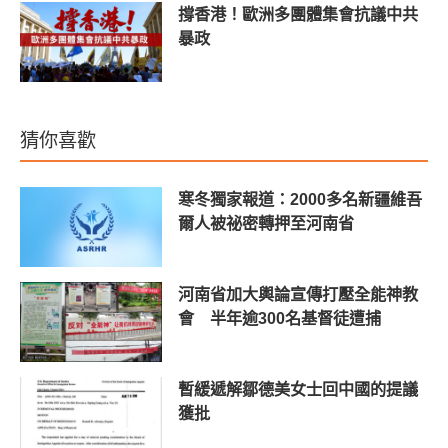
撐香港！歐洲多團體集會抗議中共
暴政
猜你喜歡
寒冬獨家報道：2000多名新疆維吾
爾人被祕密轉押至河南省
河南省加大輿論宣傳打壓全能神教
會 半年逾300名基督徒遭捕
暫緩遞解鄒德美女士回中國的提議
獲批