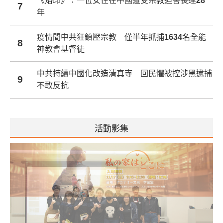
《烙印》：一位女性在中國遭受宗教迫害長達28
7
年
疫情間中共狂鎮壓宗教 僅半年抓捕1634名全能
8
神教會基督徒
中共持續中國化改造清真寺 回民懼被控涉黑逮捕
9
不敢反抗
活動影集