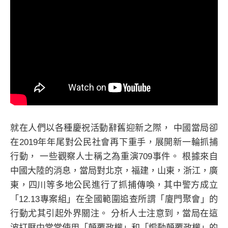
就在人們以各種慶祝活動辭舊迎新之際， 中國當局卻
在2019年年尾對公民社會再下重手，展開新一輪抓捕
行動， 一些觀察人士稱之為重演709事件。 根據來自
中國大陸的消息，當局對北京，福建，山東，浙江，廣
東，四川等多地公民進行了抓捕傳喚，其中警方成立
「12.13專案組」在全國範圍追查所謂「廈門聚會」的
行動尤其引起外界關注。 分析人士注意到，當局在這
波打壓中常常使用「顛覆政權」和「煽動顛覆政權」的