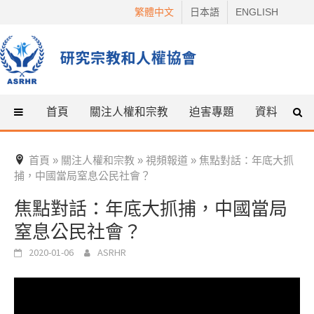
Skip
繁體中文
日本語
ENGLISH
to
content
首頁
關注人權和宗教
迫害專題
資料
什
首頁
關注人權和宗教
視頻報道
焦點對話：年底大抓
»
»
»
捕，中國當局窒息公民社會？
焦點對話：年底大抓捕，中國當局
窒息公民社會？
2020-01-06
ASRHR