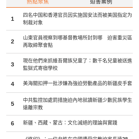
熱點聚焦
迫害案例
四名中国和香港官员因实施国安法而被美国指定为
1
制裁对象
山東官員視察到哪基督教場所封到哪 迫害重災區
2
再取締聚會點
現在他們來抓維吾爾族兒童了：數千名兒童被送進
3
監獄式寄宿學校
4
美海關扣押一批涉嫌為強迫勞動產品的新疆皮手套
中共監控加處罰措施迫內地就讀新疆少數民族學生
5
遠離宗教
6
新疆、西藏、蒙古：文化滅絕的理論與實踐