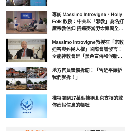
專訪 Massimo Introvigne、Holly
Folk 教授：中共以「邪教」為名打
壓宗教信仰 招遠麥當勞命案與全能
神教會無關
Massimo Introvigne教授在「宗教
迫害與難民人權」國際會議發言：
全能神教會是「黑色宣傳和假新
聞」的典型受害者
地方官員蠻橫拆廟：「習近平讓拆
我們就拆！」
推特關閉17萬個據稱北京支持的散
佈虛假信息的帳號