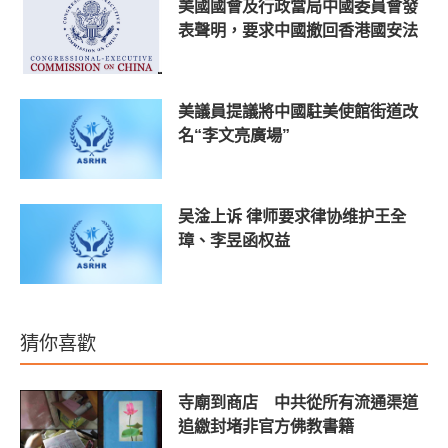
美國國會及行政當局中國委員會發
表聲明，要求中國撤回香港國安法
美議員提議將中國駐美使館街道改
名“李文亮廣場”
吴淦上诉 律师要求律协维护王全
璋、李昱函权益
猜你喜歡
寺廟到商店 中共從所有流通渠道
追繳封堵非官方佛教書籍